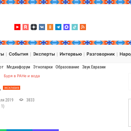
ты
События
Эксперты
Интервью
Разговорник
Нар
от
Медиафорум
Этнопарки
Образование
Звук Евразии
→
Буря в РАНе и вода
А
ЭКСКЛЮЗИВ
еля 2019
3833
:
1
)