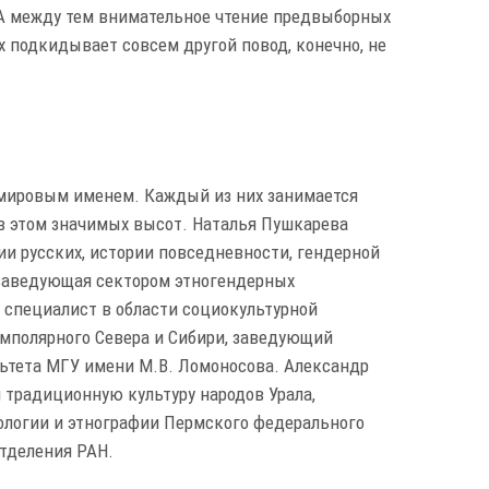
 А между тем внимательное чтение предвыборных
 подкидывает совсем другой повод, конечно, не
 мировым именем. Каждый из них занимается
в этом значимых высот. Наталья Пушкарева
ии русских, истории повседневности, гендерной
, заведующая сектором этногендерных
специалист в области социокультурной
умполярного Севера и Сибири, заведующий
ьтета МГУ имени М.В. Ломоносова. Александр
 традиционную культуру народов Урала,
еологии и этнографии Пермского федерального
отделения РАН.