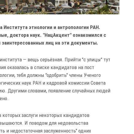
а Института этнологии и антропологии РАН.
ные, доктора наук. "НацАкцент" ознакомился с
 заинтересованных лиц на эти документы.
института — вещь серьёзная. Прийти "с улицы" тут
лия оказалась в списке кандидатов на пост
ологии, тебя должны "одобрить" члены Ученого
огических наук РАН и кадровой комиссии Совета
нию. Другими словами, появление случайных людей
ено.
в которых заслуги некоторых кандидатов
звышаются. И поводом для недовольства
сть и недостаточная заслуженность" одних