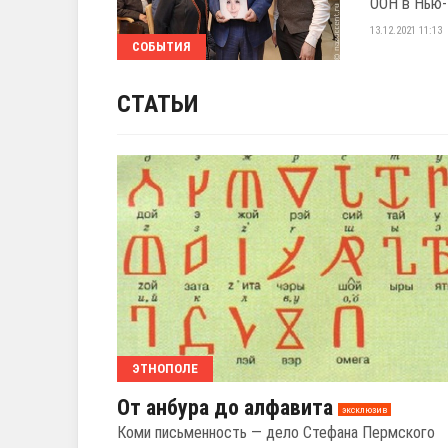
ООН в Нью-
13.12.2021 11:13
СОБЫТИЯ
СТАТЬИ
ЭТНОПОЛЕ
От анбура до алфавита
эксклюзив
Коми письменность — дело Стефана Пермского