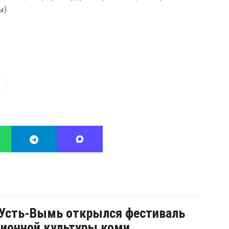
ы).
 Усть-Вымь открылся фестиваль
ионной культуры коми