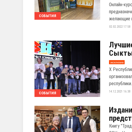
Онлайн-кур
предназнач
СОБЫТИЯ
желающие п
02.02.2022 17:58
Лучши
Сыкты
эксклюзив
X Республи
организова
республики
14.12.2021 16:38
СОБЫТИЯ
Издани
предст
Книгу "Тра