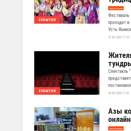
эксклюзив
Фестиваль 
СОБЫТИЯ
проходит в
Усть-Вымско
27.06.2022 17:53
Жителя
тундр
Спектакль 
представят
постановкой
СОБЫТИЯ
03.05.2022 17:41
Азы ко
онлайн
эксклюзив