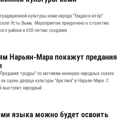
традиционной культуры коми народа "Емдiнса югöр"
 селе Усть-Вымь. Мероприятие приурочено к столетию
го района и 650-летию создания ...
м Нарьян-Мара покажут предания
ы
"Предания тундры" по мотивам ненецких народных сказок
 на сцене дворца культуры "Арктика" в Нарьян-Маре. С
 выступит народный ...
ми языка можно будет освоить