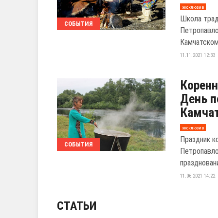
эксклюзив
Школа трад
СОБЫТИЯ
Петропавло
Камчатском
11.11.2021 12:33
Корен
День п
Камча
эксклюзив
Праздник к
СОБЫТИЯ
Петропавло
празднован
11.06.2021 14:22
СТАТЬИ