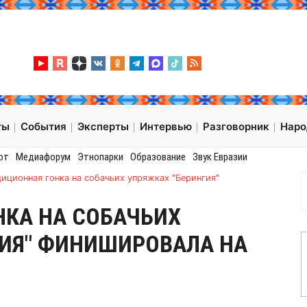
ты
События
Эксперты
Интервью
Разговорник
Нар
от
Медиафорум
Этнопарки
Образование
Звук Евразии
иционная гонка на собачьих упряжках "Берингия"
НКА НА СОБАЧЬИХ
ГИЯ" ФИНИШИРОВАЛА НА