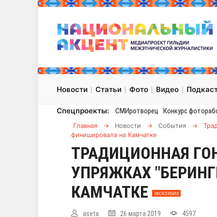
Новости
Статьи
Фото
Видео
Подкас
Спецпроекты:
СМИротворец
Конкурс фотораб
Главная
→
Новости
→
События
→
Трад
финишировала на Камчатке
ТРАДИЦИОННАЯ ГО
УПРЯЖКАХ "БЕРИН
КАМЧАТКЕ
ЭКСКЛЮЗИВ
aseta
26 марта 2019
4597