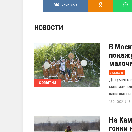
Вконтакте
НОВОСТИ
В Моск
покажу
малочи
эксклюзив
Документал
СОБЫТИЯ
малочислен
национально
15.04.2022 18:18
На Кам
гонки 