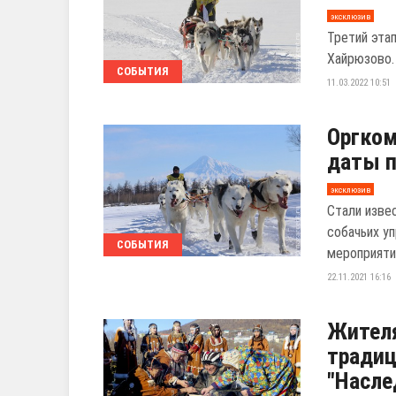
эксклюзив
Третий этап
Хайрюзово. 
СОБЫТИЯ
11.03.2022 10:51
Оргком
даты п
эксклюзив
Стали изве
собачьих у
СОБЫТИЯ
мероприяти
22.11.2021 16:16
Жителя
традиц
"Насле