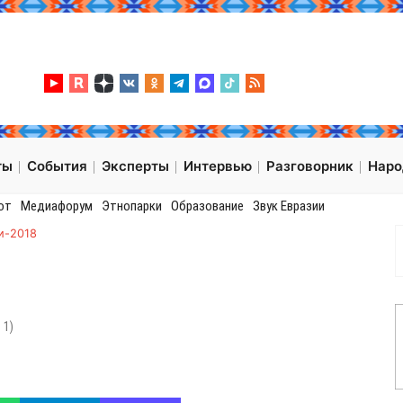
ты
События
Эксперты
Интервью
Разговорник
Нар
от
Медиафорум
Этнопарки
Образование
Звук Евразии
и-2018
:
1
)