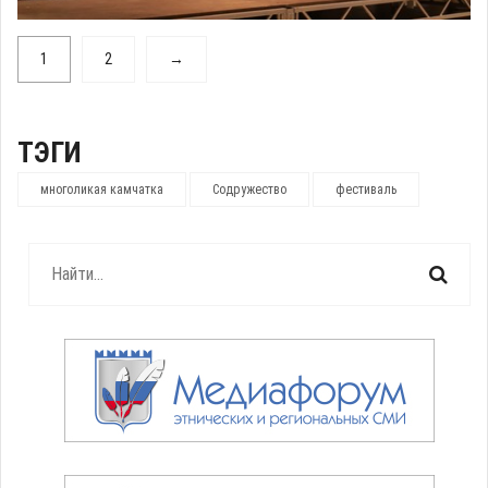
1
2
→
ТЭГИ
многоликая камчатка
Содружество
фестиваль