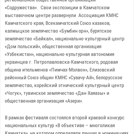
«Содружества». Свои экспозиции в Камчатском
выставочном центре развернули Ассоциация КМНС
Камчатского края, Всекамчатский Союз казаков,
калмыцкое землячество «Бумбин орн», бурятское
землячество «Байкал», национально-культурный центр
«Дом польский», общественная организация
«Узбекистан», национально-культурная автономия
украинцев г. Петропавловска-Камчатского, родовая
община ительменов «Пимчах-Мэлвон», Елизовский
районный Союз общин КМНС «Суаачу-Ай», белорусское
землячество, корейский этнический культурный центр
«Чогук», тувинское землячество «Дан-Хаяазы» и
общественная организация «Азери».
В рамках фестиваля состоялся второй краевой конкурс
национальных культур «В объективе – многоликая
Камчатка», на котором определяли лучших в номинациях