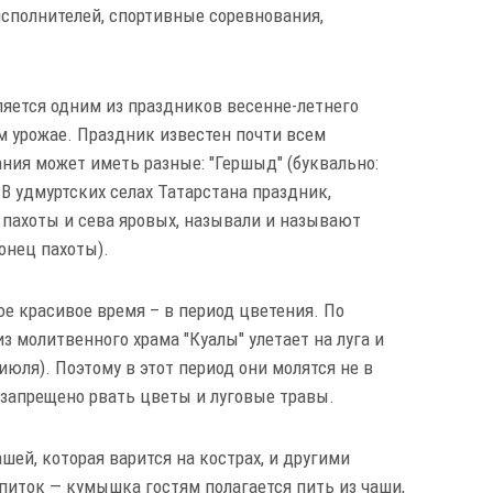
сполнителей, спортивные соревнования,
ляется одним из праздников весенне-летнего
м урожае. Праздник известен почти всем
ания может иметь разные: "Гершыд" (буквально:
р. В удмуртских селах Татарстана праздник,
пахоты и сева яровых, называли и называют
онец пахоты).
ое красивое время – в период цветения. По
из молитвенного храма "Куалы" улетает на луга и
июля). Поэтому в этот период они молятся не в
я запрещено рвать цветы и луговые травы.
шей, которая варится на кострах, и другими
иток — кумышка гостям полагается пить из чаши,