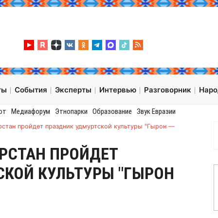
ты
События
Эксперты
Интервью
Разговорник
Нар
от
Медиафорум
Этнопарки
Образование
Звук Евразии
рстан пройдет праздник удмуртской культуры "Гырон —
АРСТАН ПРОЙДЕТ
СКОЙ КУЛЬТУРЫ "ГЫРОН