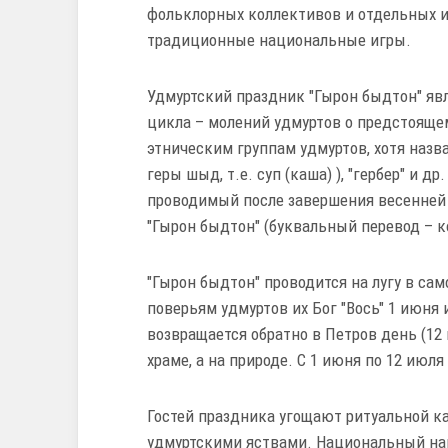
фольклорных коллективов и отдельных и
традиционные национальные игры.
Удмуртский праздник "Гырон быдтон" яв
цикла – молений удмуртов о предстояще
этническим группам удмуртов, хотя назв
геры шыд, т.е. суп (каша) ), "гербер" и д
проводимый после завершения весенней 
"Гырон быдтон" (буквальный перевод – к
"Гырон быдтон" проводится на лугу в сам
поверьям удмуртов их Бог "Вось" 1 июня 
возвращается обратно в Петров день (12 
храме, а на природе. С 1 июня по 12 июл
Гостей праздника угощают ритуальной ка
удмуртскими яствами. Национальный нап