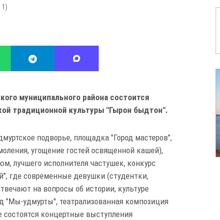
:
1
)
ского муниципального района состоится
кой традиционной культуры "Гырон быдтон".
дмуртское подворье, площадка "Город мастеров",
оления, угощение гостей освященной кашей),
м, лучшего исполнителя частушек, конкурс
й", где современные девушки (студентки,
вечают на вопросы об истории, культуре
од "Мы-удмурты", театрализованная композиция
же состоятся концертные выступления