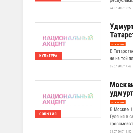
республики
24.07.2017 13:22
Удмурт
Татарс
эксклюзив
В Татарста
КУЛЬТУРА
не на той п
06.07.2017 14:49
Москви
удмурт
эксклюзив
В Москве 1
СОБЫТИЯ
Гуляния в 
гроссмейсте
03.07.2017 11:50