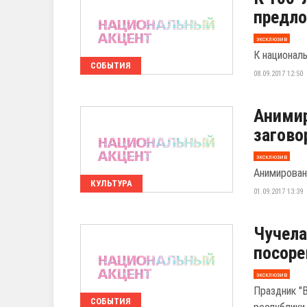
предло
эксклюзив
К националь
СОБЫТИЯ
08.09.2017 12:50
Анимир
загово
эксклюзив
Анимирован
КУЛЬТУРА
01.09.2017 13:39
Чучела
посоре
эксклюзив
Праздник "
СОБЫТИЯ