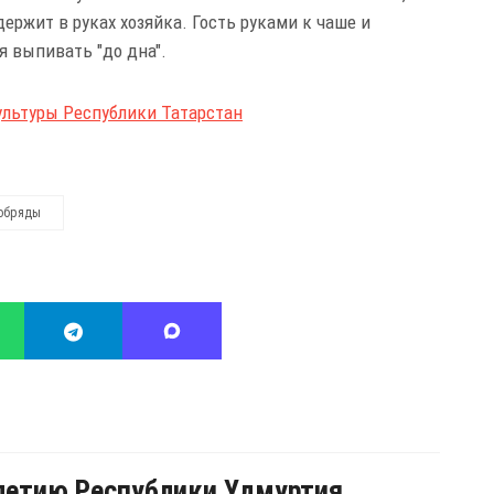
ержит в руках хозяйка. Гость руками к чаше и
ся выпивать "до дна".
ультуры Республики Татарстан
обряды
летию Республики Удмуртия