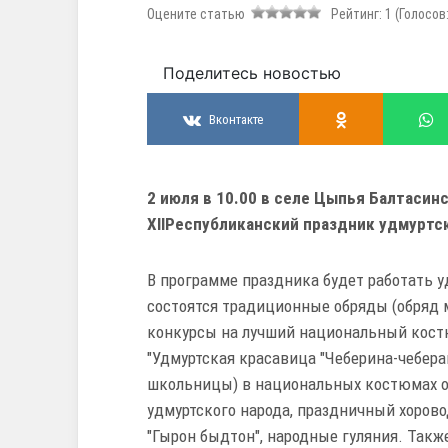
Оцените статью
Рейтинг:
1
(Голосов
Поделитесь новостью
Вконтакте
2 июля в 10.00 в селе Цыпья Балтасин
XIIРеспубликанский праздник удмуртс
В программе праздника будет работать у
состоятся традиционные обряды (обряд м
конкурсы на лучший национальный костю
"Удмуртская красавица "Чеберина-чебера
школьницы) в национальных костюмах от
удмуртского народа, праздничный хоров
"Гырон быдтон", народные гуляния. Так