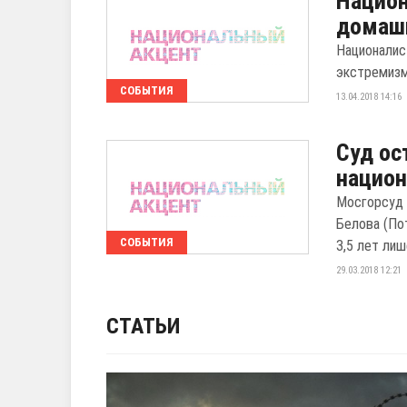
Национ
домаш
Националис
экстремизм
СОБЫТИЯ
13.04.2018 14:16
Суд ос
национ
Мосгорсуд 
Белова (По
СОБЫТИЯ
3,5 лет лише
29.03.2018 12:21
СТАТЬИ