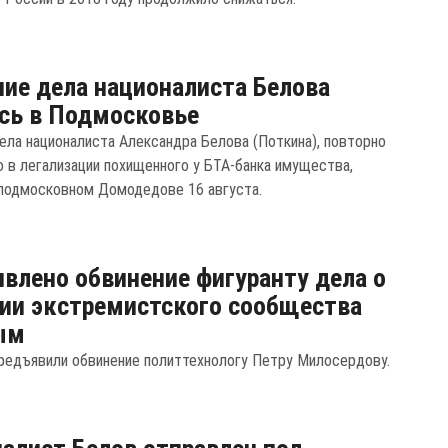
ие дела националиста Белова
сь в Подмосковье
ела националиста Александра Белова (Поткина), повторно
о в легализации похищенного у БТА-банка имущества,
 подмосковном Домодедове 16 августа.
влено обвинение фигуранту дела о
ии экстремистского сообщества
ым
редъявили обвинение политтехнологу Петру Милосердову.