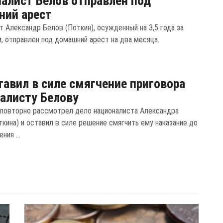
алист Белов отправлен под
ний арест
т Александр Белов (Поткин), осужденный на 3,5 года за
, отправлен под домашний арест на два месяца.
тавил в силе смягчение приговора
алисту Белову
повторно рассмотрел дело националиста Александра
ткина) и оставил в силе решение смягчить ему наказание до
ния ...