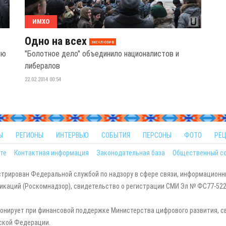
ИМХО
Одно на всех
эксклюзив
ию
"Болотное дело" объединило националистов и
либералов
22.02.2014 00:54
Ы
РЕГИОНЫ
ИНТЕРВЬЮ
СОБЫТИЯ
ПЕРСОНЫ
ФОТО
РЕ
те
Контактная информация
Законодательная база
Общественный с
стрирован Федеральной службой по надзору в сфере связи, информационн
каций (Роскомнадзор), свидетельство о регистрации СМИ Эл № ФС77-5229
онирует при финансовой поддержке Министерства цифрового развития, с
ской Федерации.