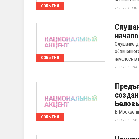
СОБЫТИЯ
22.01.2019 16:00
Слушан
начало
Слушание д
обвиненног
СОБЫТИЯ
началось в
21.08.2018 10:44
Предъя
создан
Белов
В Москве п
СОБЫТИЯ
23.07.2018 11:38