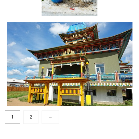
1
2
→