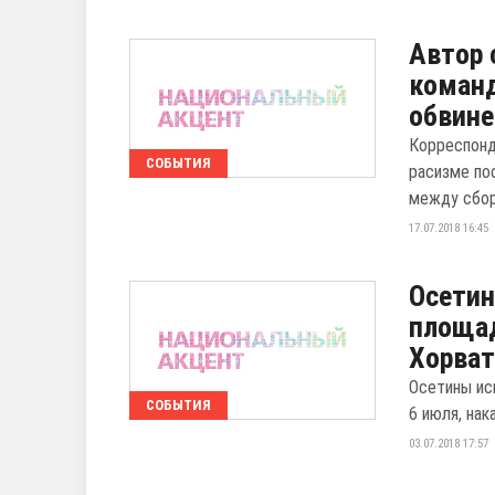
Автор 
команд
обвине
Корреспонд
СОБЫТИЯ
расизме по
между сборн
17.07.2018 16:45
Осетин
площад
Хорват
Осетины ис
СОБЫТИЯ
6 июля, нак
03.07.2018 17:57