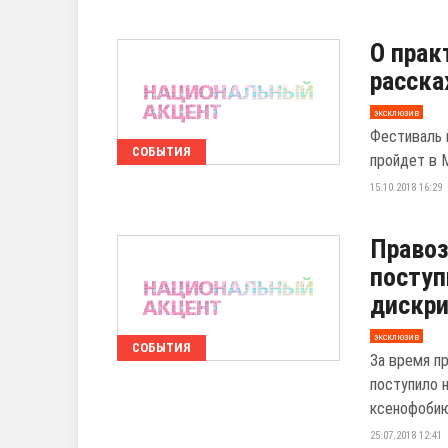
О прак
расска
эксклюзив
Фестиваль 
СОБЫТИЯ
пройдет в М
15.10.2018 16:29
Правоз
поступ
дискр
эксклюзив
СОБЫТИЯ
За время п
поступило 
ксенофобию
25.07.2018 12:41