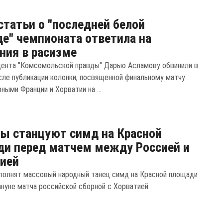
статьи о "последней белой
е" чемпионата ответила на
ния в расизме
ента "Комсомольской правды" Дарью Асламову обвинили в
сле публикации колонки, посвященной финальному матчу
ыми Франции и Хорватии на ...
ы станцуют симд на Красной
и перед матчем между Россией и
ией
полнят массовый народный танец симд на Красной площади
ануне матча российской сборной с Хорватией.