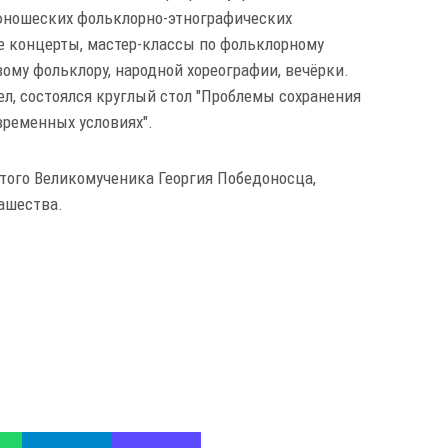
юношеских фольклорно-этнографических
е концерты, мастер-классы по фольклорному
вому фольклору, народной хореографии, вечёрки.
л, состоялся круглый стол "Проблемы сохранения
временных условиях".
того Великомученика Георгия Победоносца,
ашества.