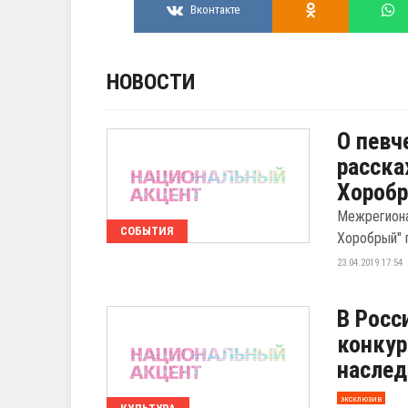
Вконтакте
НОВОСТИ
О певч
расска
Хороб
Межрегиона
СОБЫТИЯ
Хоробрый" п
23.04.2019 17:54
В Росс
конкур
наслед
эксклюзив