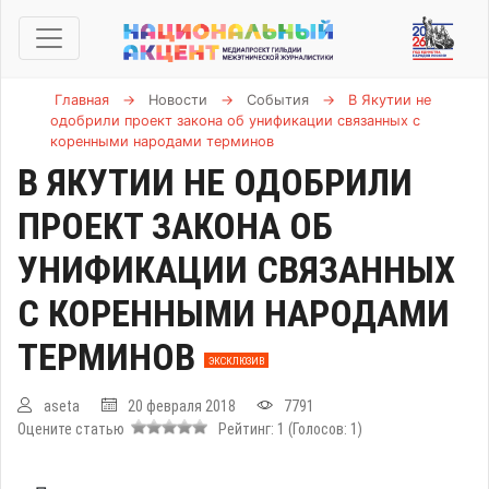
Главная
→
Новости
→
События
→
В Якутии не
одобрили проект закона об унификации связанных с
коренными народами терминов
В ЯКУТИИ НЕ ОДОБРИЛИ
ПРОЕКТ ЗАКОНА ОБ
УНИФИКАЦИИ СВЯЗАННЫХ
С КОРЕННЫМИ НАРОДАМИ
ТЕРМИНОВ
ЭКСКЛЮЗИВ
aseta
20 февраля 2018
7791
Оцените статью
Рейтинг:
1
(Голосов:
1
)