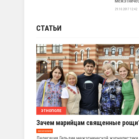
межэтничес
29.10.2017 12:42
СТАТЬИ
ЭТНОПОЛЕ
Зачем марийцам священные рощи
эксклюзив
Делегация Гильдии межэтнической журналистики