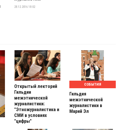
л
28.12.2016 18:02
СОБЫТИЯ
Открытый лекторий
Гильдии
Гильдия
межэтнической
межэтнической
журналистики:
журналистики в
"Этножурналистика и
Марий Эл
СМИ в условиях
"цифры"