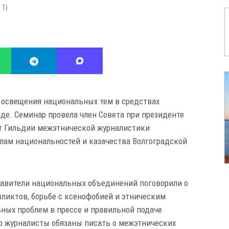
:
1
)
 освещения национальных тем в средствах
де. Семинар провела член Совета при президенте
нт Гильдии межэтнической журналистики
елам национальностей и казачества Волгоградской
тавители национальных объединений поговорили о
иктов, борьбе с ксенофобией и этническим
ых проблем в прессе и правильной подаче
то журналисты обязаны писать о межэтнических