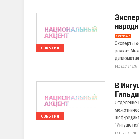
Экспе
народн
эксклюзив
Эксперты о
СОБЫТИЯ
рамках Меж
дипломатия
14.02.2018 13:37
В Ингу
Гильди
Отделение 
межэтничес
СОБЫТИЯ
шеф-редакт
"Ингушетия"
17.11.2017 16:05