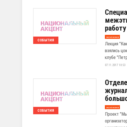
Специа
межэтн
работу
эксклюзив
СОБЫТИЯ
Лекция "Ка
взялись цо
клубе "Петр
07.11.2017 10:53
Отделе
журнал
большо
эксклюзив
СОБЫТИЯ
Проект "Мы
организато