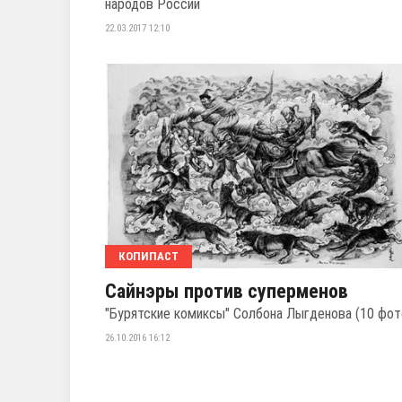
народов России
22.03.2017 12:10
КОПИПАСТ
Сайнэры против суперменов
"Бурятские комиксы" Солбона Лыгденова (10 фот
26.10.2016 16:12