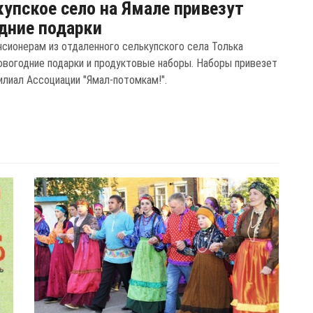
купское село на Ямале привезут
дние подарки
нсионерам из отдаленного селькупского села Толька
овогодние подарки и продуктовые наборы. Наборы привезет
илиал Ассоциации "Ямал-потомкам!".