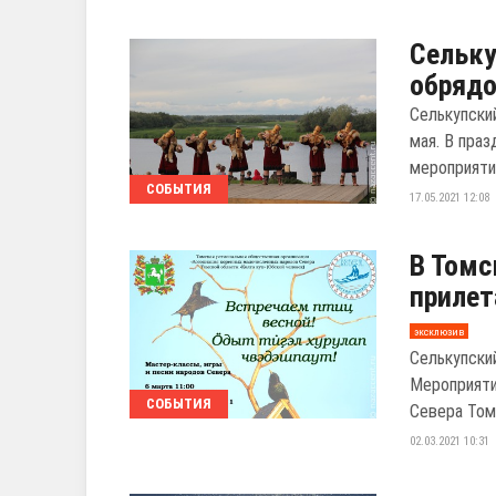
Сельк
обрядо
Селькупски
мая. В праз
мероприятия
СОБЫТИЯ
17.05.2021 12:08
В Томс
прилет
эксклюзив
Селькупски
Мероприяти
СОБЫТИЯ
Севера Томс
02.03.2021 10:31