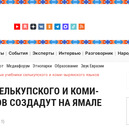
ты
События
Эксперты
Интервью
Разговорник
Нар
от
Медиафорум
Этнопарки
Образование
Звук Евразии
ые учебники селькупского и коми-зырянского языков
ЕЛЬКУПСКОГО И КОМИ-
В СОЗДАДУТ НА ЯМАЛЕ
:
1
)