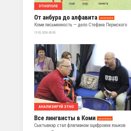
ЭТНОПОЛЕ
От анбура до алфавита
эксклюзив
Коми письменность — дело Стефана Пермского
19.05.2024 00:00
АНАЛИЗИРУЙ ЭТНО
Все лингвисты в Коми
эксклюзив
Сыктывкар стал флагманом оцифровки языков