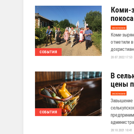
Коми-з
покоса
эксклюзив
Коми-зырян
отметили в
дохристианс
СОБЫТИЯ
20.07.2022 17:53
В сель
цены п
эксклюзив
Завышение 
селькупско
СОБЫТИЯ
предприним
администрат
28.10.2021 10:41