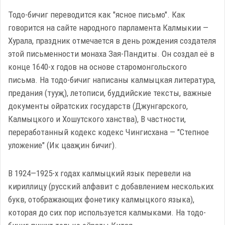
Тодо-бичиг переводится как "ясное письмо". Как
говорится на сайте народного парламента Калмыкии —
Хурала, праздник отмечается в день рождения создателя
этой письменности монаха Зая-Пандиты. Он создал её в
конце 1640-х годов на основе старомонгольского
письма. На тодо-бичиг написаны калмыцкая литература,
предания (тууҗ), летописи, буддийские тексты, важные
документы ойратских государств (Джунгарского,
Калмыцкого и Хошутского ханства), В частности,
переработанный кодекс кодекс Чингисхана — "Степное
уложение" (Ик цааҗин бичиг).
В 1924—1925-х годах калмыцкий язык перевели на
кириллицу (русский алфавит с добавлением нескольких
букв, отображающих фонетику калмыцкого языка),
которая до сих пор используется калмыками. На тодо-