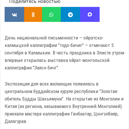
Поделитесь новостью
День национальной письменности — ойратско-
калмыцкой каллиграфии "тодо-бичиг" — отмечают 5
сентября в Калмыкии. В честь праздника в Элисте утром
впервые открылась выставка ойрат-монгольской
каллиграфии "Заясн бичг".
Экспозиция для всех желающих появилась в
центральном буддийском хуруле республики "Золотая
обитель Будды Шакьямуни". На открытие из Монголии и
Китая (из региона, называемого Внутренней Монголией)
приехали мастера каллиграфии Ганбаатар, Цэнгэлбаяр,
Далагурав.