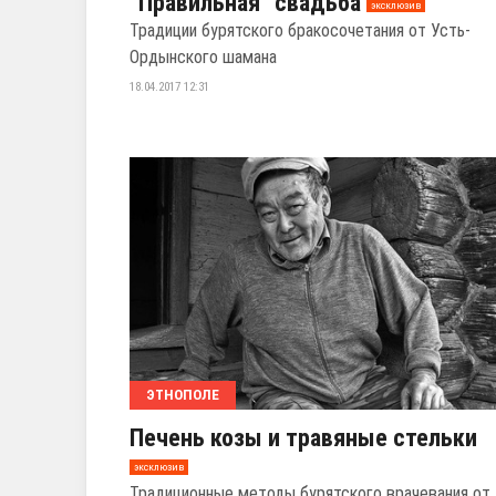
"Правильная" свадьба
эксклюзив
Традиции бурятского бракосочетания от Усть-
Ордынского шамана
18.04.2017 12:31
ЭТНОПОЛЕ
Печень козы и травяные стельки
эксклюзив
Традиционные методы бурятского врачевания от