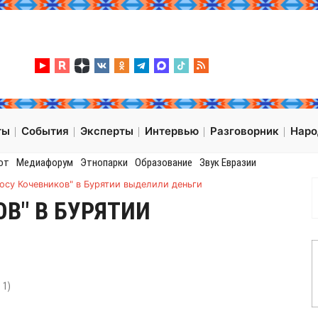
ты
События
Эксперты
Интервью
Разговорник
Нар
от
Медиафорум
Этнопарки
Образование
Звук Евразии
осу Кочевников" в Бурятии выделили деньги
В" В БУРЯТИИ
:
1
)