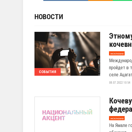
НОВОСТИ
Этному
кочевн
эксклюзив
Международ
пройдет в 
СОБЫТИЯ
селе Ацагат
08.07.2022 10:54
Кочеву
федера
эксклюзив
На Ямале г