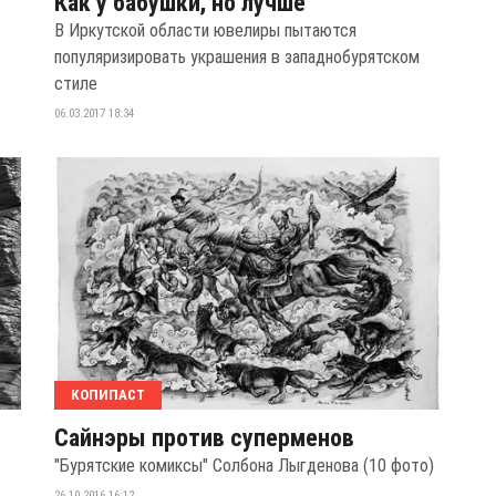
Как у бабушки, но лучше
В Иркутской области ювелиры пытаются
популяризировать украшения в западнобурятском
стиле
06.03.2017 18:34
КОПИПАСТ
Сайнэры против суперменов
"Бурятские комиксы" Солбона Лыгденова (10 фото)
26.10.2016 16:12