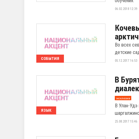
обучения.
06.02.2018 12:39
Кочевы
арктич
Во всех се
детские са
СОБЫТИЯ
05.12.2017 16:53
В Буря
диалек
эксклюзив
В Улан-Удэ
ЯЗЫК
шаргалжинс
25.08.2017 15:46