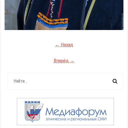
← Назад
Вперёд →