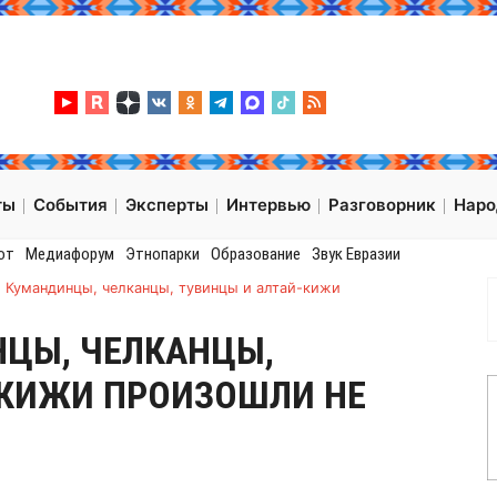
ты
События
Эксперты
Интервью
Разговорник
Нар
от
Медиафорум
Этнопарки
Образование
Звук Евразии
: Кумандинцы, челканцы, тувинцы и алтай-кижи
НЦЫ, ЧЕЛКАНЦЫ,
-КИЖИ ПРОИЗОШЛИ НЕ