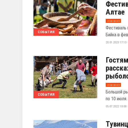
Фестив
Алтае
эксклюзив
Фестиваль 
СОБЫТИЯ
Бийка в фе
20.01.2023 17:13
Гостям
расска
рыбол
эксклюзив
Большой ры
СОБЫТИЯ
по 10 июля.
05.07.2022 18:08
Тувин