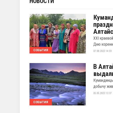
НОВОСТИ
Куманд
праздн
Алтайс
XXI краево
Дню коренн
СОБЫТИЯ
07.08.2023 14:59
В Алта
выдали
Кумандинцы
добычу жив
05.05.2023 13:37
СОБЫТИЯ