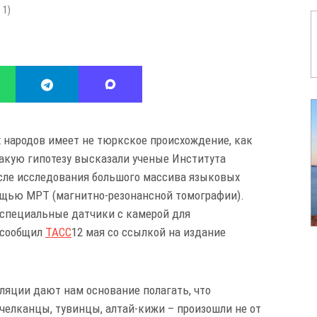
:
1
)
х народов имеет не тюркское происхождение, как
Такую гипотезу высказали ученые Института
сле исследования большого массива языковых
ощью МРТ (магнитно-резонансной томографии).
 специальные датчики с камерой для
 сообщил
ТАСС
12 мая со ссылкой на издание
ляции дают нам основание полагать, что
челканцы, тувинцы, алтай-кижи – произошли не от