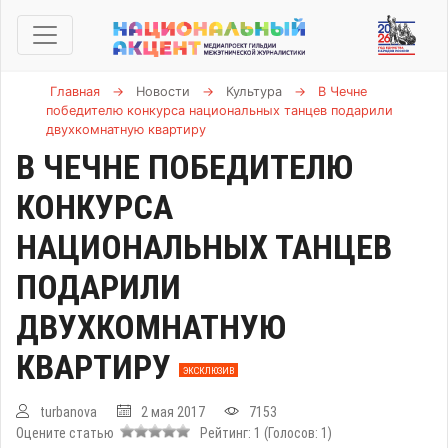
Главная
→
Новости
→
Культура
→
В Чечне
победителю конкурса национальных танцев подарили
двухкомнатную квартиру
В ЧЕЧНЕ ПОБЕДИТЕЛЮ
КОНКУРСА
НАЦИОНАЛЬНЫХ ТАНЦЕВ
ПОДАРИЛИ
ДВУХКОМНАТНУЮ
КВАРТИРУ
ЭКСКЛЮЗИВ
turbanova
2 мая 2017
7153
Оцените статью
Рейтинг:
1
(Голосов:
1
)