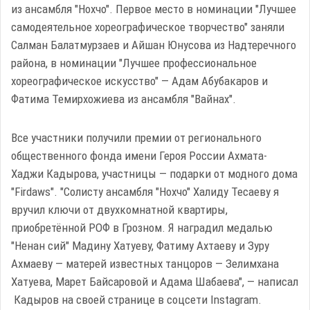
из ансамбля "Нохчо". Первое место в номинации "Лучшее
самодеятельное хореографическое творчество" заняли
Салман Балатмурзаев и Айшан Юнусова из Надтеречного
района, в номинации "Лучшее профессиональное
хореографическое искусство" — Адам Абубакаров и
Фатима Темирхожиева из ансамбля "Вайнах".
Все участники получили премии от регионального
общественного фонда имени Героя России Ахмата-
Хаджи Кадырова, участницы — подарки от модного дома
"Firdaws". "Солисту ансамбля "Нохчо" Халиду Тесаеву я
вручил ключи от двухкомнатной квартиры,
приобретённой РОФ в Грозном. Я наградил медалью
"Ненан сий" Мадину Хатуеву, Фатиму Ахтаеву и Зуру
Ахмаеву — матерей известных танцоров — Зелимхана
Хатуева, Марет Байсаровой и Адама Шабаева", — написал
Кадыров на своей странице в соцсети Instagram.