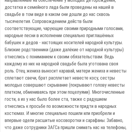
направленные на обеспечение у молодых деторождения,
достатка и семейного лада были проведены на нашей в
свадьбе в том виде в каком они дошли до нас сквозь
тысячелетия. Сопровождением действ были
соответствующие, чарующие своими природными голосами,
народные песни в исполнении специально приглашённых
бабушек и дедов - настоящих носителей народной культуры.
Близкие родственники (даже далёкие от народной культуры)
отнеслись с пониманием к своим обязательствам. Ведь
каждому из них на народной свадьбе была уготована своя
роль. Отец жениха выносит каравай, матери жениха и невесты
сплетают свечи, брат расплетает невесте косу, сестры
молодых совершают скрывание (покрывают голову невесты
платком, обмениваясь при этом поцелуями). Многочисленные
гости, а их у нас было более ста, также с радушием
отнеслись к просьбе по возможности придти в народных
костюмах. И многие специально пошили или приобрели и
впервые одели расшитые косоворотки и сарафаны. Забавно,
что даже сотрудники ЗАГСа пришли снимать нас на телефоны,