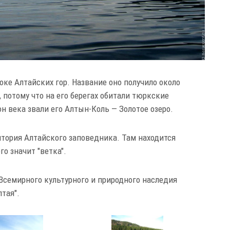
оке Алтайских гор. Название оно получило около
, потому что на его берегах обитали тюркские
 века звали его Алтын-Коль — Золотое озеро.
итория Алтайского заповедника. Там находится
го значит "ветка".
 Всемирного культурного и природного наследия
лтая".