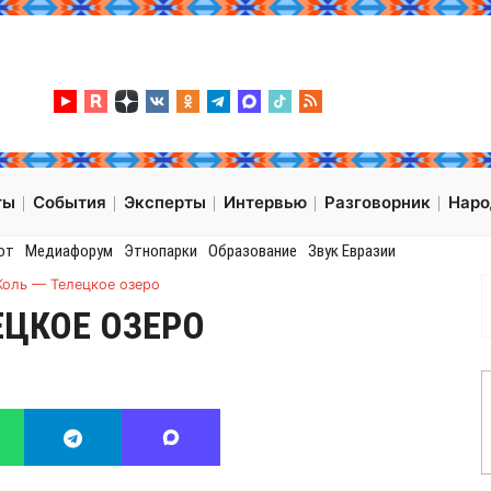
ты
События
Эксперты
Интервью
Разговорник
Нар
от
Медиафорум
Этнопарки
Образование
Звук Евразии
Коль — Телецкое озеро
ЕЦКОЕ ОЗЕРО