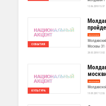
13.06.2018 15:37
Молдав
пройде
эксклюзив
Молдавский
СОБЫТИЯ
Москвы 31 
28.03.2018 13:02
Молдав
москви
эксклюзив
Молдавской
КУЛЬТУРА
19.09.2017 12:55