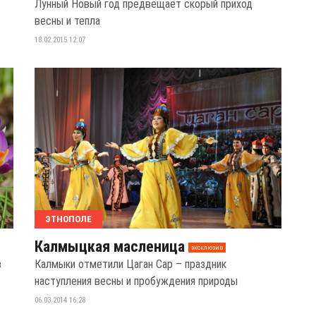
Лунный Новый год предвещает скорый приход
весны и тепла
18.02.2015 12:07
ЭТНОПОЛЕ
Калмыцкая масленица
эксклюзив
в
Калмыки отметили Цаган Сар – праздник
наступления весны и пробуждения природы
06.03.2014 16:28