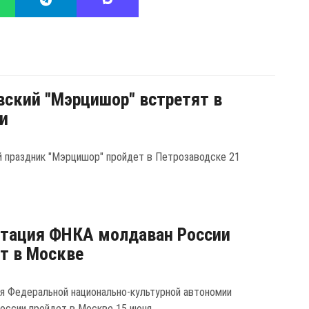
ский "Мэрцишор" встретят в
и
 праздник "Мэрцишор" пройдет в Петрозаводске 21
тация ФНКА молдаван России
т в Москве
я Федеральной национально-культурной автономии
оссии пройдет в Москве 15 июня.