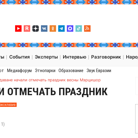
ты
События
Эксперты
Интервью
Разговорник
Нар
от
Медиафорум
Этнопарки
Образование
Звук Евразии
даване начали отмечать праздник весны Мэрцишор
И ОТМЕЧАТЬ ПРАЗДНИК
ЭКСКЛЮЗИВ
:
1
)