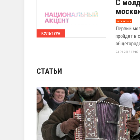
С молд
москви
эксклюзив
Первый мол
КУЛЬТУРА
пройдет в 
общегородс
23.09.2016 17:02
СТАТЬИ