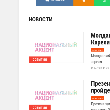
НОВОСТИ
Молдав
Карели
эксклюзив
Молдавский
СОБЫТИЯ
апреля.
15.04.2019 17:43
Презен
пройде
эксклюзив
Презентаци
СОБЫТИЯ
молдаван Р