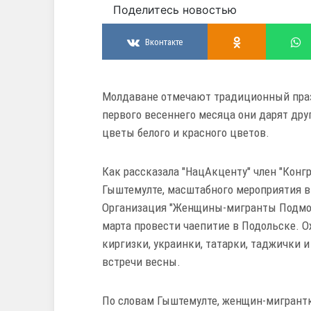
Поделитесь новостью
Вконтакте
Молдаване отмечают традиционный праз
первого весеннего месяца они дарят др
цветы белого и красного цветов.
Как рассказала "НацАкценту" член "Конг
Гыштемулте, масштабного мероприятия в 
Организация "Женщины-мигранты Подмоск
марта провести чаепитие в Подольске. О
киргизки, украинки, татарки, таджички и
встречи весны.
По словам Гыштемулте, женщин-мигрантк