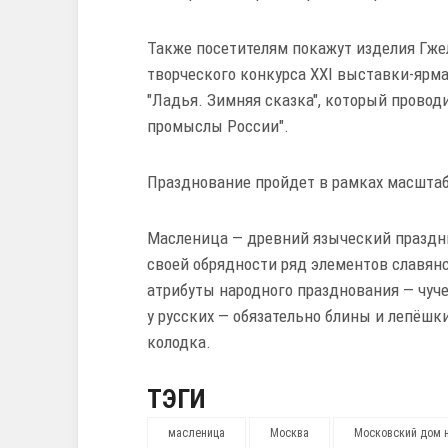
Также посетителям покажут изделия Гже
творческого конкурса XXI выставки-яр
"Ладья. Зимняя сказка", который прово
промыслы России".
Празднование пройдет в рамках масшта
Масленица — древний языческий праздни
своей обрядности ряд элементов славя
атрибуты народного празднования — чучел
у русских — обязательно блины и лепёшки
колодка.
ТЭГИ
масленица
Москва
Московский дом 