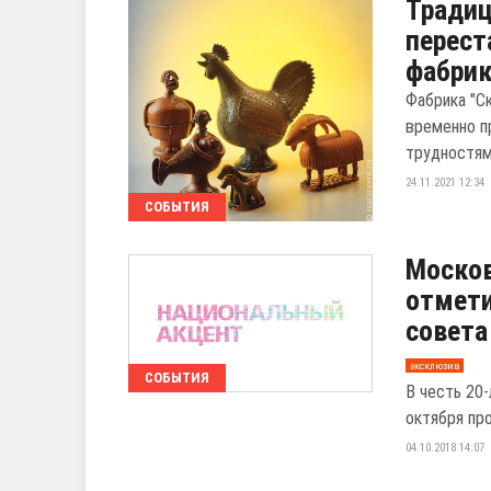
Тради
перест
фабри
Фабрика "С
временно п
трудностям
24.11.2021 12:34
СОБЫТИЯ
Москов
отмети
совета
эксклюзив
СОБЫТИЯ
В честь 20
октября пр
04.10.2018 14:07