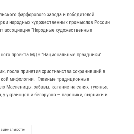
льского фарфорового завода и победителей
марки народных художественных промыслов России
дит ассоциация "Народные художественные
бного проекта МДН "Национальные праздники".
к, после принятия христианства сохранивший в
нской мифологии. Главные традиционные
о Масленицы, забавы, катание на санях, гулянья,
, у украинцев и белорусов — вареники, сырники и
национальностей