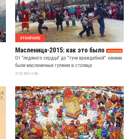
ЭТНОПОЛЕ
Масленица-2015: как это было
эксклюзив
От "ледяного сердца" до "тучи враждебной": какими
были масленичные гуляния в столице
27.02.2015 12:08