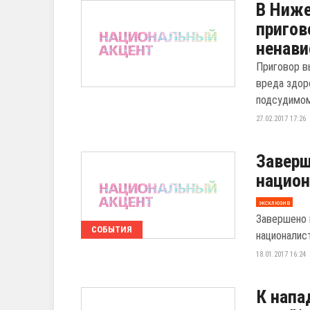
В Ниже
пригов
ненави
Приговор в
вреда здор
подсудимому
27.02.2017 17:26
Заверш
национ
эксклюзив
Завершено 
СОБЫТИЯ
националис
18.01.2017 16:24
К напа