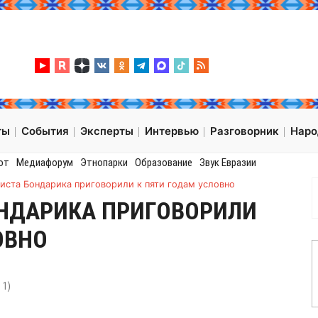
ты
События
Эксперты
Интервью
Разговорник
Нар
от
Медиафорум
Этнопарки
Образование
Звук Евразии
иста Бондарика приговорили к пяти годам условно
НДАРИКА ПРИГОВОРИЛИ
ОВНО
:
1
)