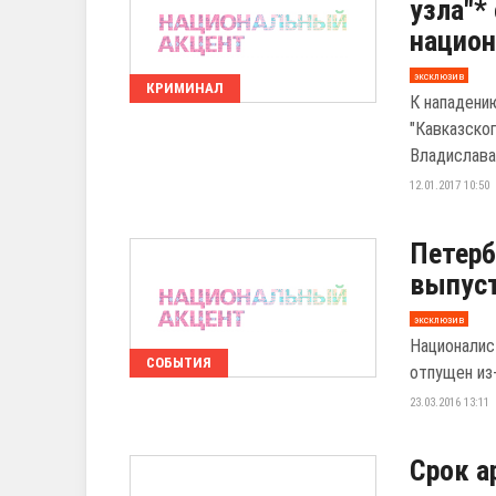
узла"*
нацио
эксклюзив
КРИМИНАЛ
К нападени
"Кавказског
Владислава 
12.01.2017 10:50
Петерб
выпуст
эксклюзив
Националис
СОБЫТИЯ
отпущен из
23.03.2016 13:11
Срок а