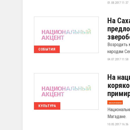
01.08.2017 11:37
На Сах
предло
зверо
Возродить 
СОБЫТИЯ
народам Се
04.07.2017 11:58
На нац
коряко
прими
эксклюзив
КУЛЬТУРА
Национальн
Магадане.
10.05.2017 16:36