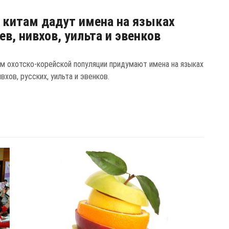
китам дадут имена на языках
ев, нивхов, уильта и эвенков
м охотско-корейской популяции придумают имена на языках
ивхов, русских, уильта и эвенков.