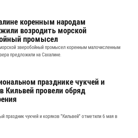
алине коренным народам
жили возродить морской
бойный промысел
морской зверобойный промысел коренным малочисленным
вера предложили на Сахалине.
иональном празднике чукчей и
в Кильвей провели обряд
рения
ый праздник чукчей и коряков "Кильвей" отметили 6 мая в