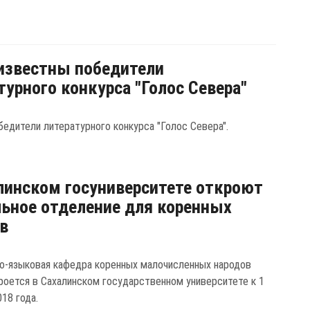
известны победители
турного конкурса "Голос Севера"
бедители литературного конкурса "Голос Севера".
линском госуниверситете откроют
ьное отделение для коренных
в
о-языковая кафедра коренных малочисленных народов
роется в Сахалинском государственном университете к 1
18 года.