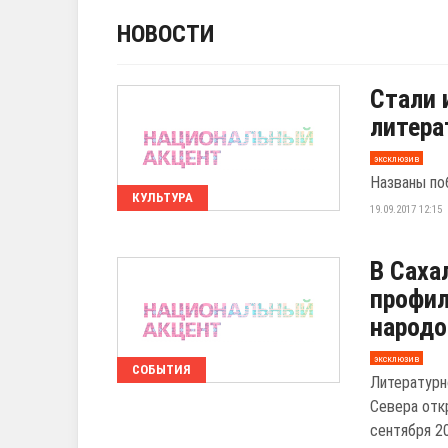
НОВОСТИ
Стали 
литера
эксклюзив
Названы по
КУЛЬТУРА
19.09.2017 12:15
В Саха
профил
народо
эксклюзив
СОБЫТИЯ
Литературн
Севера отк
сентября 20