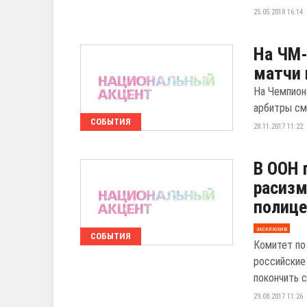
25.05.2018 16:14
На ЧМ-
матчи 
На Чемпион
арбитры смо
СОБЫТИЯ
28.11.2017 11:22
В ООН 
расизм
полице
эксклюзив
СОБЫТИЯ
Комитет по
российские
покончить 
29.08.2017 11:26