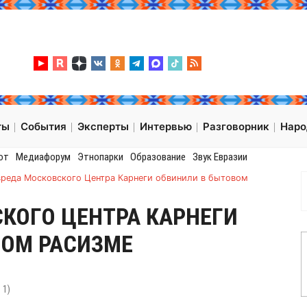
ты
События
Эксперты
Интервью
Разговорник
Нар
от
Медиафорум
Этнопарки
Образование
Звук Евразии
вреда Московского Центра Карнеги обвинили в бытовом
КОГО ЦЕНТРА КАРНЕГИ
ВОМ РАСИЗМЕ
:
1
)