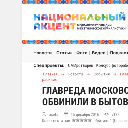
Новости
Статьи
Фото
Видео
Подкас
Спецпроекты:
СМИротворец
Конкурс фотораб
Главная
→
Новости
→
События
→
Гла
расизме
ГЛАВРЕДА МОСКОВС
ОБВИНИЛИ В БЫТО
aseta
15 декабря 2016
7132
Оцените статью
Рейтинг:
1
(Голосов