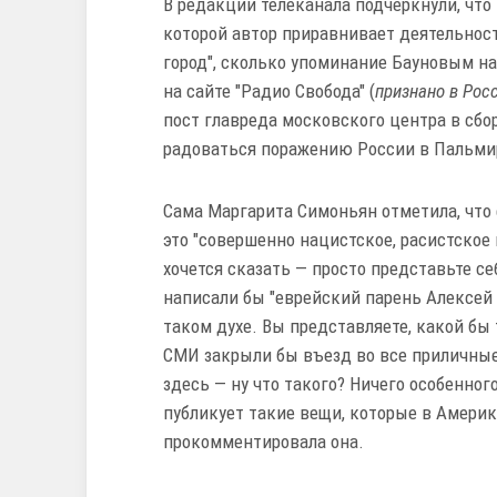
В редакции телеканала подчеркнули, что 
которой автор приравнивает деятельност
город", сколько упоминание Бауновым н
на сайте "Радио Свобода" (
признано в Рос
пост главреда московского центра в сбо
радоваться поражению России в Пальмир
Сама Маргарита Симоньян отметила, что 
это "совершенно нацистское, расистское 
хочется сказать — просто представьте с
написали бы "еврейский парень Алексей
таком духе. Вы представляете, какой бы
СМИ закрыли бы въезд во все приличные
здесь — ну что такого? Ничего особенно
публикует такие вещи, которые в Америк
прокомментировала она.