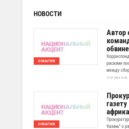
НОВОСТИ
Автор 
команд
обвине
Корреспонд
СОБЫТИЯ
расизме по
между сборн
17.07.2018 16:45
Прокур
газету
африк
Прокуратур
СОБЫТИЯ
Казань" о р