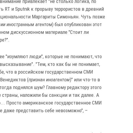
внимание привлекает "не столько логика, по
ь RT и Sputnik к прорыву террористов в древний
ациональности Маргариты Симоньян. Чуть позже
сии иностранным агенто
м) был опубликован этот
рном дискуссионном материале "Стоит ли
е?".
ее "изумляют люди", которые не понимают, что
высказывание". "Тем, кто как бы не понимает,
ебе, что в российском государственном СМИ
 Венедиктов (
признан иноагентом
)" или что-то в
 тогда поднялся шум? Главному редактору этого
 страны, наложили бы санкции и так далее. А
го... Просто американское государственное СМИ
е даже представить себе невозможно", –