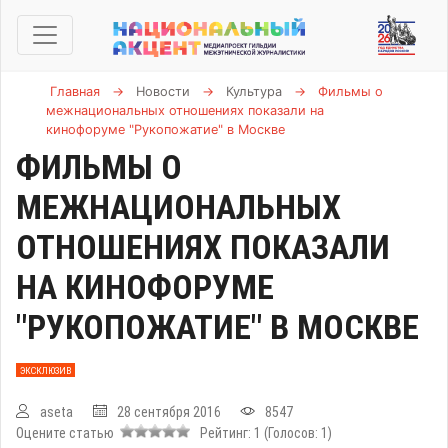
Главная
→
Новости
→
Культура
→
Фильмы о
межнациональных отношениях показали на
кинофоруме "Рукопожатие" в Москве
ФИЛЬМЫ О
МЕЖНАЦИОНАЛЬНЫХ
ОТНОШЕНИЯХ ПОКАЗАЛИ
НА КИНОФОРУМЕ
"РУКОПОЖАТИЕ" В МОСКВЕ
ЭКСКЛЮЗИВ
aseta
28 сентября 2016
8547
Оцените статью
Рейтинг:
1
(Голосов:
1
)