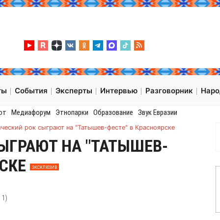
ты
События
Эксперты
Интервью
Разговорник
Нар
от
Медиафорум
Этнопарки
Образование
Звук Евразии
ческий рок сыграют на "Татышев-фесте" в Красноярске
ЫГРАЮТ НА "ТАТЫШЕВ-
РСКЕ
ЭКСКЛЮЗИВ
:
1
)