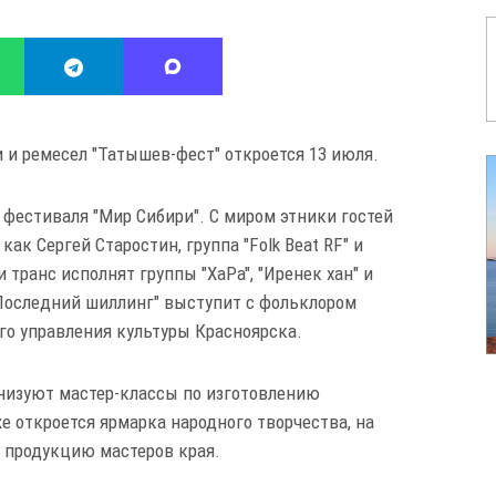
и ремесел "Татышев-фест" откроется 13 июля.
фестиваля "Мир Сибири". С миром этники гостей
ак Сергей Старостин, группа "Folk Beat RF" и
транс исполнят группы "ХаРа", "Иренек хан" и
"Последний шиллинг" выступит с фольклором
го управления культуры Красноярска.
низуют мастер-классы по изготовлению
же откроется ярмарка народного творчества, на
 продукцию мастеров края.