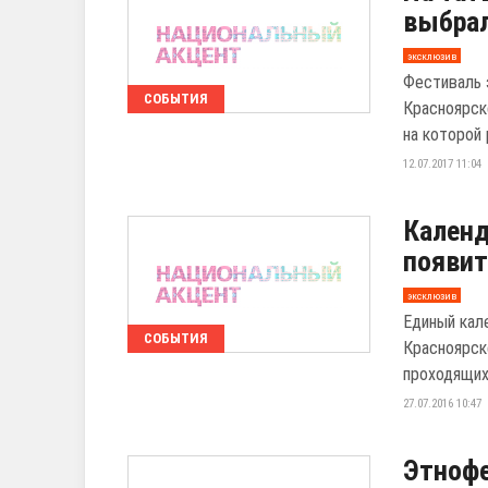
выбрал
эксклюзив
Фестиваль 
СОБЫТИЯ
Красноярск
на которой 
12.07.2017 11:04
Календ
появит
эксклюзив
Единый кал
СОБЫТИЯ
Красноярск
проходящих 
27.07.2016 10:47
Этнофе