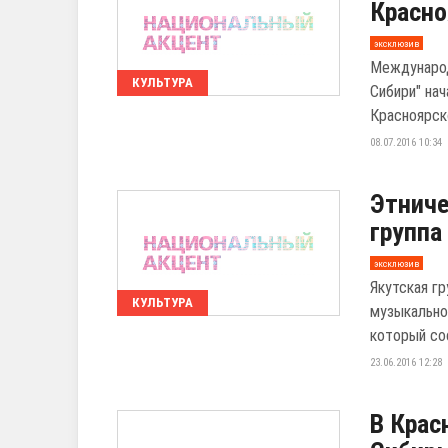
Красно
эксклюзив
Международ
КУЛЬТУРА
Сибири" на
Красноярск
08.07.2016 10:34
Этниче
группа
эксклюзив
Якутская г
КУЛЬТУРА
музыкально
который со
23.06.2016 12:28
В Крас