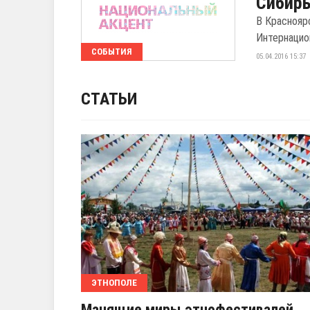
Сибирь
В Краснояр
Интернацио
СОБЫТИЯ
05.04.2016 15:37
СТАТЬИ
ЭТНОПОЛЕ
Манящие миры этнофестивалей