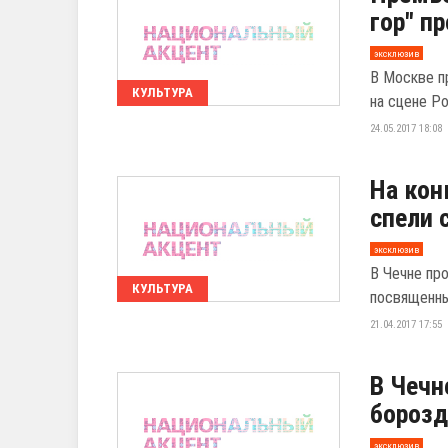
гор" п
эксклюзив
В Москве п
КУЛЬТУРА
на сцене Р
24.05.2017 18:08
На кон
спели 
эксклюзив
В Чечне пр
КУЛЬТУРА
посвященны
21.04.2017 17:55
В Чечн
борозд
эксклюзив