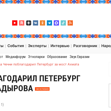
ты
События
Эксперты
Интервью
Разговорник
Нар
от
Медиафорум
Этнопарки
Образование
Звук Евразии
ва Чечни поблагодарил Петербург за мост Ахмата
АГОДАРИЛ ПЕТЕРБУРГ
КАДЫРОВА
ЭКСКЛЮЗИВ
:
1
)