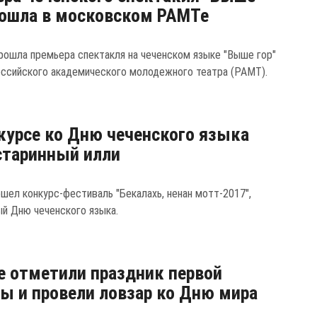
рошла в московском РАМТе
рошла премьера спектакля на чеченском языке "Выше гор"
оссийского академического молодежного театра (РАМТ).
курсе ко Дню чеченского языка
старинный илли
ошел конкурс-фестиваль "Бекалахь, ненан мотт-2017",
й Дню чеченского языка.
е отметили праздник первой
ы и провели ловзар ко Дню мира