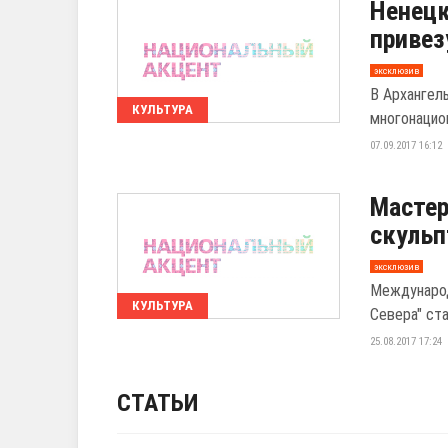
Ненецк
привез
эксклюзив
В Архангел
КУЛЬТУРА
многонацио
07.09.2017 16:12
Мастер
скульп
эксклюзив
Международ
КУЛЬТУРА
Севера" ст
25.08.2017 17:24
СТАТЬИ