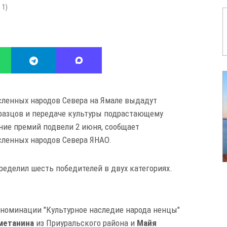
:
1
)
сленных народов Севера на Ямале выдадут
бразцов и передаче культуры подрастающему
ние премий
подвели 2 июня, сообщает
сленных народов Севера ЯНАО.
еделил шесть победителей в двух категориях.
дноминации "Культурное наследие народа ненцы"
метанина
из Приуральского района и
Майя