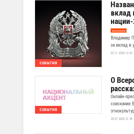
Назван
вклад 
нации-
эксклюзив
Владимир П
за вклад в 
03.11.2020 12:03
СОБЫТИЯ
О Всер
расска
Онлайн-пре
соискание 
СОБЫТИЯ
этнокультур
28.07.2020 21:38