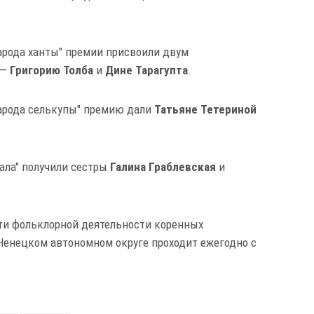
арода ханты" премии присвоили двум
 —
Григорию
Толба
и
Дине
Тарагупта
.
народа селькупы" премию дали
Татьяне
Тетериной
ала" получили сестры
Галина
Граблевская
и
ти фольклорной деятельности коренных
Ненецком автономном округе проходит ежегодно с