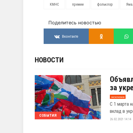
КМНС
премии
фольклор
Яма
Поделитесь новостью
Вконтакте
НОВОСТИ
Объявл
за укр
эксклюзив
С 1 марта н
вклад в укр
СОБЫТИЯ
26.02.2021 14:14