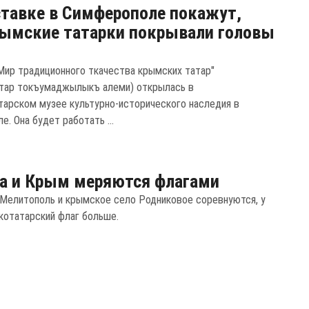
тавке в Симферополе покажут,
ымские татарки покрывали головы
Мир традиционного ткачества крымских татар"
тар токъумаджылыкъ алеми) открылась в
арском музее культурно-исторического наследия в
. Она будет работать ...
а и Крым меряются флагами
 Мелитополь и крымское село Родниковое соревнуются, у
котатарский флаг больше.