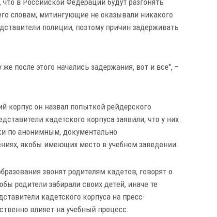
, что в Российской Федерации будут разгонять
о его словам, митингующие не оказывали никакого
едставители полиции, поэтому причин задерживать
у же после этого начались задержания, вот и все", –
й корпус он назвал попыткой рейдерского
едставители кадетского корпуса заявили, что у них
ки по анонимным, документально
ниях, якобы имеющих место в учебном заведении.
бразования звонят родителям кадетов, говорят о
обы родители забирали своих детей, иначе те
едставители кадетского корпуса на пресс-
ественно влияет на учебный процесс.