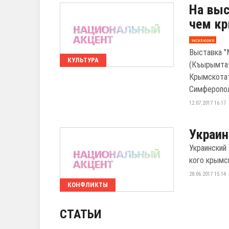
На выс
чем кр
эксклюзив
Выставка "
КУЛЬТУРА
(Къырымта
Крымскотат
Симферополе
12.07.2017 16:17
Украин
Украинский
кого крымс
28.06.2017 15:14
КОНФЛИКТЫ
СТАТЬИ