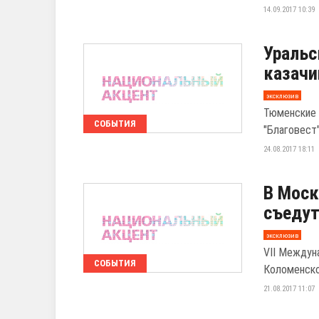
14.09.2017 10:39
Уральс
казачи
эксклюзив
Тюменские 
СОБЫТИЯ
"Благовест"
24.08.2017 18:11
В Моск
съедут
эксклюзив
VII Междун
СОБЫТИЯ
Коломенск
21.08.2017 11:07