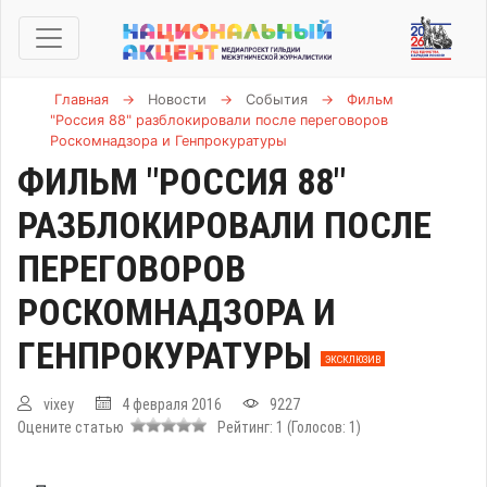
Главная
→
Новости
→
События
→
Фильм
"Россия 88" разблокировали после переговоров
Роскомнадзора и Генпрокуратуры
ФИЛЬМ "РОССИЯ 88"
РАЗБЛОКИРОВАЛИ ПОСЛЕ
ПЕРЕГОВОРОВ
РОСКОМНАДЗОРА И
ГЕНПРОКУРАТУРЫ
ЭКСКЛЮЗИВ
vixey
4 февраля 2016
9227
Оцените статью
Рейтинг:
1
(Голосов:
1
)