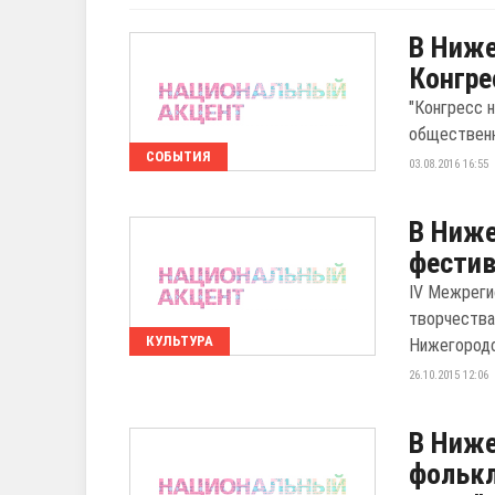
В Ниже
Конгре
"Конгресс 
общественн
СОБЫТИЯ
03.08.2016 16:55
В Ниже
фестив
IV Межреги
творчества
КУЛЬТУРА
Нижегородс
26.10.2015 12:06
В Ниже
фолькл