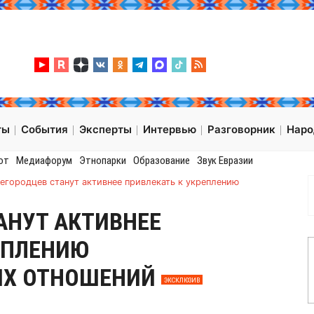
ты
События
Эксперты
Интервью
Разговорник
Нар
от
Медиафорум
Этнопарки
Образование
Звук Евразии
егородцев станут активнее привлекать к укреплению
АНУТ АКТИВНЕЕ
ЕПЛЕНИЮ
Х ОТНОШЕНИЙ
ЭКСКЛЮЗИВ