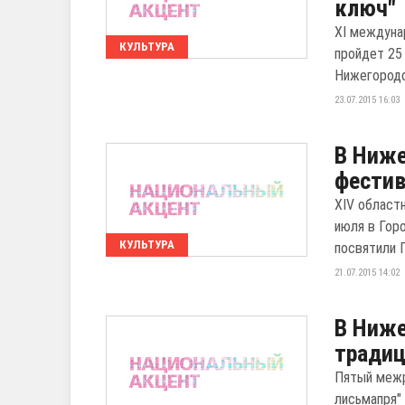
ключ"
XI междуна
КУЛЬТУРА
пройдет 25
Нижегородск
23.07.2015 16:03
В Ниже
фестив
XIV област
июля в Гор
КУЛЬТУРА
посвятили Г
21.07.2015 14:02
В Ниже
традиц
Пятый межр
лисьмапря"