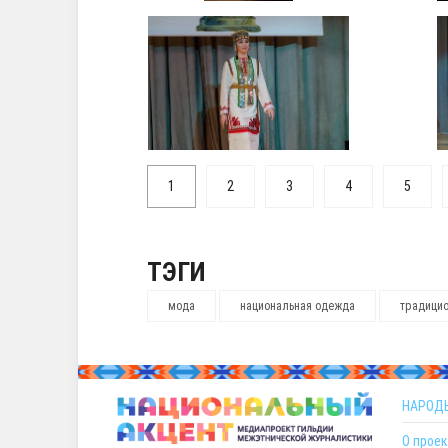
1
2
3
4
5
ТЭГИ
мода
национальная одежда
традици
НАРОД
О проек