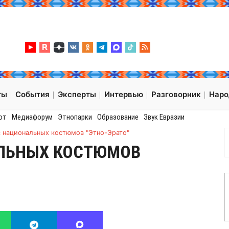
ты
События
Эксперты
Интервью
Разговорник
Нар
от
Медиафорум
Этнопарки
Образование
Звук Евразии
с национальных костюмов "Этно-Эрато"
ЛЬНЫХ КОСТЮМОВ