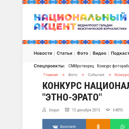
Новости
Статьи
Фото
Видео
Подкас
Спецпроекты:
СМИротворец
Конкурс фотораб
Главная
→
Фото
→
События
→
Конкур
КОНКУРС НАЦИОНА
"ЭТНО-ЭРАТО"
bogun
15 декабря 2015
64895
Вконтакте