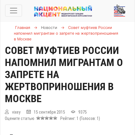
Главная
→
Новости
→
Совет муфтиев России
напомнил мигрантам о запрете на жертвоприношения
в Москве
СОВЕТ МУФТИЕВ РОССИИ
НАПОМНИЛ МИГРАНТАМ О
ЗАПРЕТЕ НА
ЖЕРТВОПРИНОШЕНИЯ В
МОСКВЕ
vixey
15 сентября 2015
9375
Оцените статью
Рейтинг:
1
(Голосов:
1
)