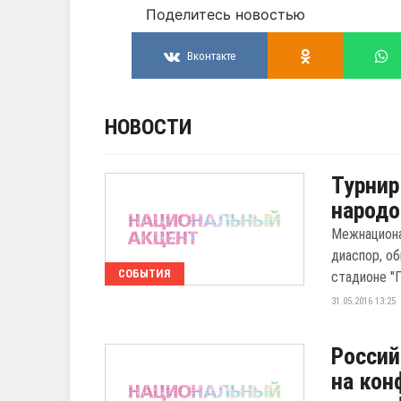
Поделитесь новостью
Вконтакте
НОВОСТИ
Турнир
народо
Межнациона
диаспор, о
СОБЫТИЯ
стадионе "
31.05.2016 13:25
Россий
на кон