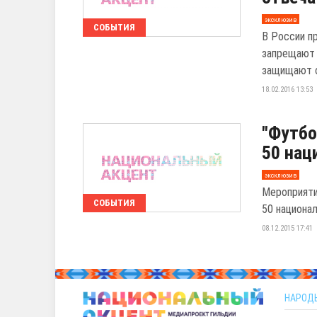
эксклюзив
СОБЫТИЯ
В России п
запрещают 
защищают 
18.02.2016 13:53
"Футбо
50 нац
эксклюзив
Мероприяти
СОБЫТИЯ
50 национа
08.12.2015 17:41
НАРОД