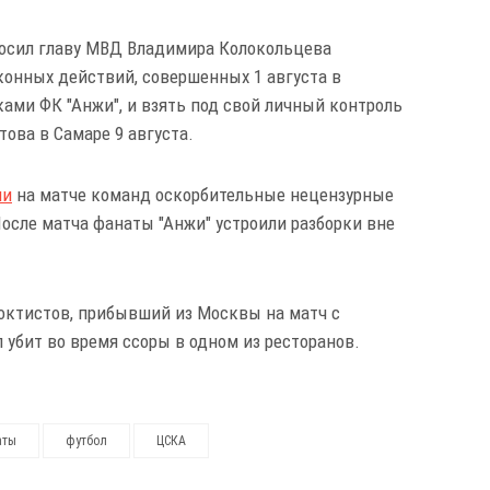
росил главу МВД Владимира Колокольцева
онных действий, совершенных 1 августа в
ами ФК "Анжи", и взять под свой личный контроль
ова в Самаре 9 августа.
ли
на матче команд оскорбительные нецензурные
осле матча фанаты "Анжи" устроили разборки вне
еоктистов, прибывший из Москвы на матч с
 убит во время ссоры в одном из ресторанов.
аты
футбол
ЦСКА