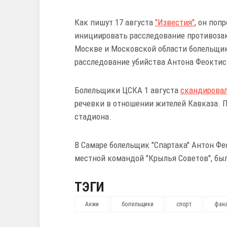
Как пишут 17 августа
"Известия"
, он поп
инициировать расследование противозак
Москве и Московской области болельщик
расследование убийства Антона Феоктист
Болельщики ЦСКА 1 августа
скандирова
речевки в отношении жителей Кавказа. П
стадиона.
В Самаре болельщик "Спартака" Антон Ф
местной командой "Крылья Советов", был
ТЭГИ
Анжи
болельщики
спорт
фан