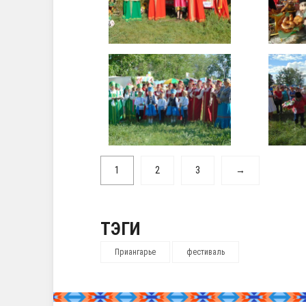
1
2
3
→
ТЭГИ
Приангарье
фестиваль