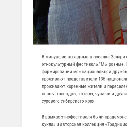
В минувшие выходные в поселке Залари 
этнокультурный фестиваль "Мы разные. М
формировании межнациональной дружбы и
проживают представители 136 националь
проживают коренные жители и переселенц
вепсы, голендры, татары, чуваши и друг
сурового сибирского края.
В рамках этнофестиваля были продемон
кукла» и авторская коллекция «Традицио