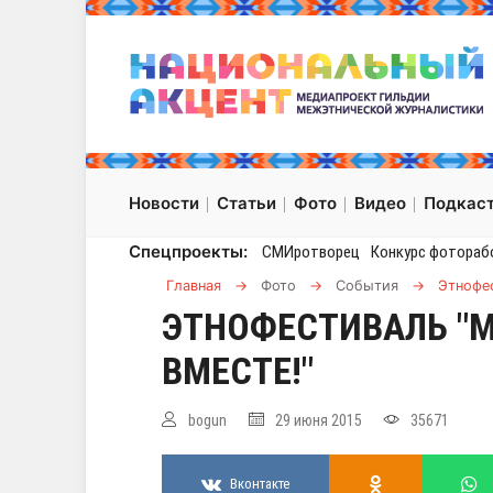
Новости
Статьи
Фото
Видео
Подкас
Спецпроекты:
СМИротворец
Конкурс фотораб
Главная
→
Фото
→
События
→
Этнофес
ЭТНОФЕСТИВАЛЬ "М
ВМЕСТЕ!"
bogun
29 июня 2015
35671
Вконтакте