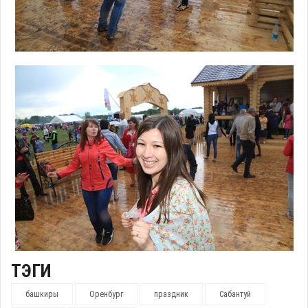
ТЭГИ
башкиры
Оренбург
праздник
Сабантуй