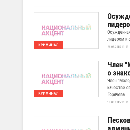
Осужде
лидеро
Осужденная
лидером и 
КРИМИНАЛ
26.06.2015 11:09
Член "
о знак
Член "Моло
качестве с
КРИМИНАЛ
Горячева.
18.06.2015 11:36
Песков
админи