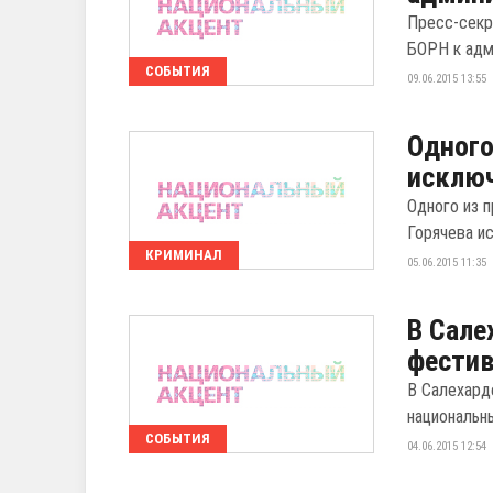
Пресс-секр
БОРН к адм
СОБЫТИЯ
09.06.2015 13:55
Одного
исключ
Одного из 
Горячева и
КРИМИНАЛ
05.06.2015 11:35
В Сале
фестив
В Салехард
национальны
СОБЫТИЯ
04.06.2015 12:54