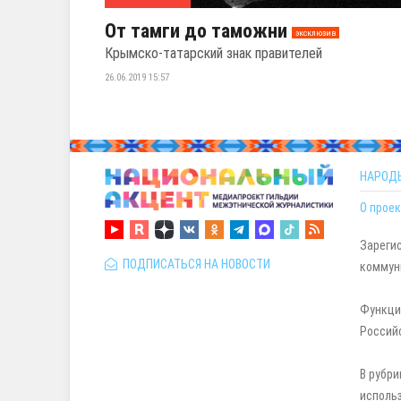
От тамги до таможни
эксклюзив
Крымско-татарский знак правителей
26.06.2019 15:57
НАРОД
О проек
Зареги
ПОДПИСАТЬСЯ НА НОВОСТИ
коммуни
Функци
Россий
В рубри
исполь