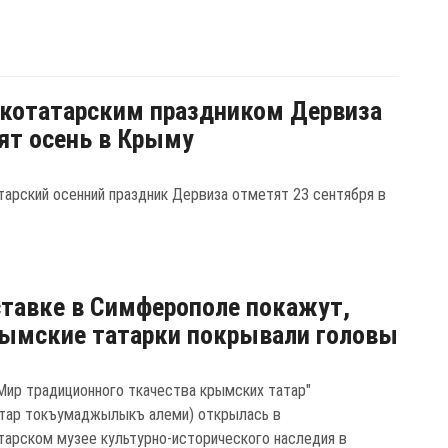
котатарским праздником Дервиза
ят осень в Крыму
арский осенний праздник Дервиза отметят 23 сентября в
тавке в Симферополе покажут,
ымские татарки покрывали головы
Мир традиционного ткачества крымских татар"
тар токъумаджылыкъ алеми) открылась в
арском музее культурно-исторического наследия в