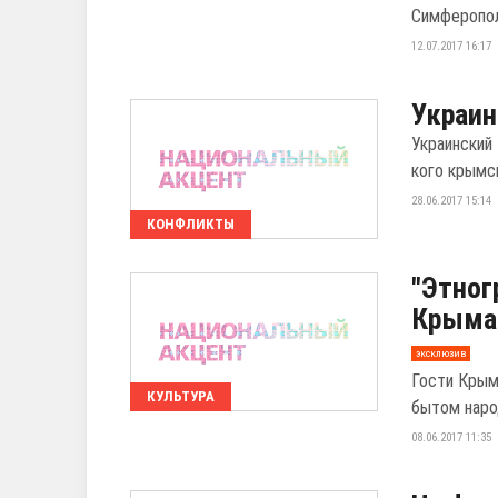
Симферополе
12.07.2017 16:17
Украин
Украинский
кого крымс
28.06.2017 15:14
КОНФЛИКТЫ
"Этног
Крыма 
эксклюзив
Гости Крым
КУЛЬТУРА
бытом наро
08.06.2017 11:35