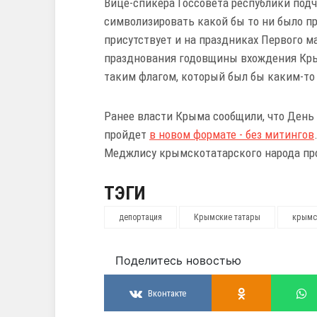
Вице-спикера Госсовета республики подч
символизировать какой бы то ни было п
присутствует и на праздниках Первого м
празднования годовщины вхождения Крым
таким флагом, который был бы каким-то 
Ранее власти Крыма сообщили, что День
пройдет
в новом формате - без митингов
Меджлису крымскотатарского народа про
ТЭГИ
депортация
Крымские татары
крымс
Поделитесь новостью
Вконтакте