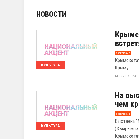
НОВОСТИ
Крымс
встрет
эксклюзив
Крымскотат
КУЛЬТУРА
Крыму.
14.09.2017 10:39
На выс
чем кр
эксклюзив
Выставка "
КУЛЬТУРА
(Къырымта
Крымскотат