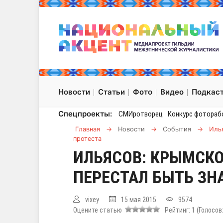
Новости
Статьи
Фото
Видео
Подкас
Спецпроекты:
СМИротворец
Конкурс фотораб
Главная
→
Новости
→
События
→
Иль
протеста
ИЛЬЯСОВ: КРЫМСК
ПЕРЕСТАЛ БЫТЬ ЗН
vixey
15 мая 2015
9574
Оцените статью
Рейтинг:
1
(Голосов