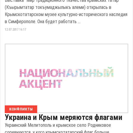
Выставка "Мир традиционного ткачества крымских татар"
(Къырымтатар токъумаджылыкъ алеми) открылась в
Крымскотатарском музее культурно-исторического наследия
в Симферополе. Она будет работать ...
12.07.2017 16:17
КОНФЛИКТЫ
Украина и Крым меряются флагами
Украинский Мелитополь и крымское село Родниковое
соревнуются, у кого крымскотатарский флаг больше.