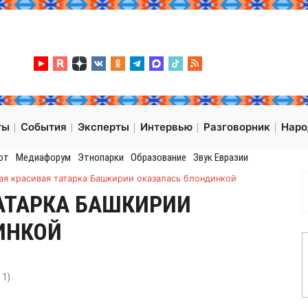
ты
События
Эксперты
Интервью
Разговорник
Нар
от
Медиафорум
Этнопарки
Образование
Звук Евразии
ая красивая татарка Башкирии оказалась блондинкой
АТАРКА БАШКИРИИ
ИНКОЙ
:
1
)