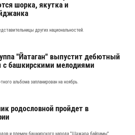
тся шорка, якутка и
айджанка
едставительницы других национальностей.
уппа "Йатаган" выпустит дебютный
м с башкирскими мелодиями
тного альбома запланирован на ноябрь.
ик родословной пройдет в
рии
одов и племен башкирского народа "Шәжәрә байрамы"