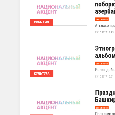
поборю
азерб
эксклюзив
СОБЫТИЯ
А также пр
03.10.2017 17:13
Этногр
альбо
эксклюзив
Релиз дебю
КУЛЬТУРА
03.10.2017 12:01
Праздн
Башки
эксклюзив
Праздник р