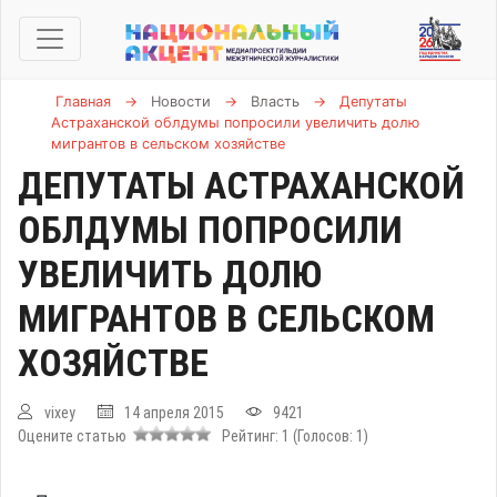
Главная
→
Новости
→
Власть
→
Депутаты
Астраханской облдумы попросили увеличить долю
мигрантов в сельском хозяйстве
ДЕПУТАТЫ АСТРАХАНСКОЙ
ОБЛДУМЫ ПОПРОСИЛИ
УВЕЛИЧИТЬ ДОЛЮ
МИГРАНТОВ В СЕЛЬСКОМ
ХОЗЯЙСТВЕ
vixey
14 апреля 2015
9421
Оцените статью
Рейтинг:
1
(Голосов:
1
)