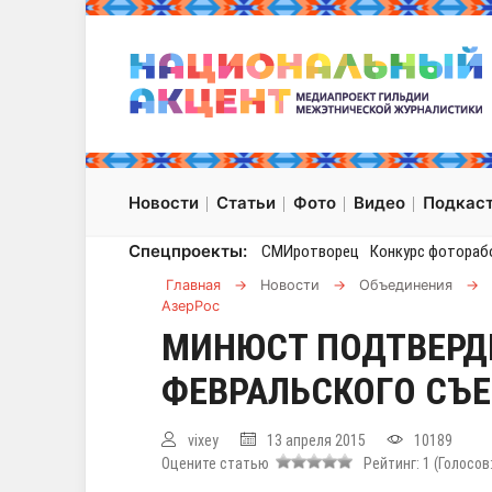
Новости
Статьи
Фото
Видео
Подкас
Спецпроекты:
СМИротворец
Конкурс фотораб
Главная
→
Новости
→
Объединения
→
АзерРос
МИНЮСТ ПОДТВЕРД
ФЕВРАЛЬСКОГО СЪ
vixey
13 апреля 2015
10189
Оцените статью
Рейтинг:
1
(Голосов