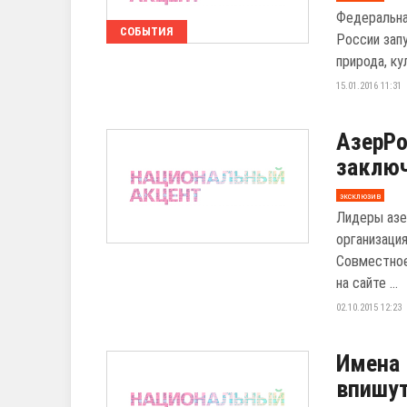
Федеральна
СОБЫТИЯ
России зап
природа, ку
15.01.2016 11:31
АзерР
заклю
эксклюзив
Лидеры азе
организаци
Совместное
на сайте ...
02.10.2015 12:23
Имена
впишут