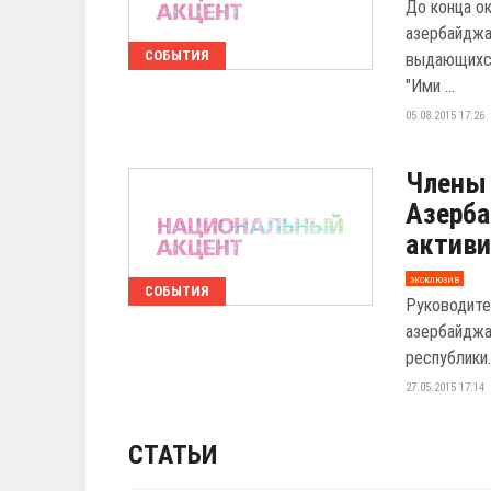
До конца о
азербайджа
СОБЫТИЯ
выдающихся
"Ими ...
05.08.2015 17:26
Члены 
Азерб
актив
эксклюзив
СОБЫТИЯ
Руководите
азербайджа
республики
27.05.2015 17:14
СТАТЬИ