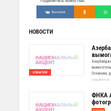
Поделитесь новостью
Вконтакте
НОВОСТИ
Азерба
вымога
Азербайджа
вымогатель
СОБЫТИЯ
Осканова, д
13.02.2019 11:51
ФНКА А
фотог
эксклюзив