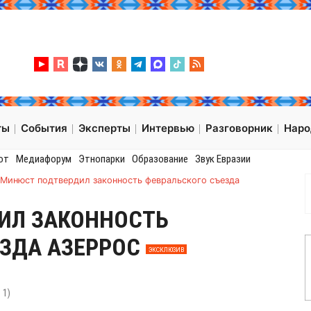
ты
События
Эксперты
Интервью
Разговорник
Нар
от
Медиафорум
Этнопарки
Образование
Звук Евразии
Минюст подтвердил законность февральского съезда
ИЛ ЗАКОННОСТЬ
ЕЗДА АЗЕРРОС
ЭКСКЛЮЗИВ
:
1
)