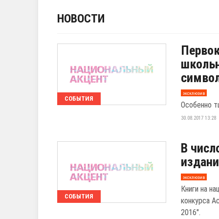
НОВОСТИ
Первок
школь
симво
эксклюзив
СОБЫТИЯ
Особенно т
30.08.2017 13:28
В числ
издани
эксклюзив
Книги на н
СОБЫТИЯ
конкурса А
2016".