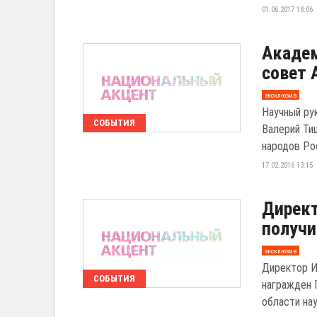
01.06.2017 18:06
Академ
совет 
эксклюзив
Научный ру
СОБЫТИЯ
Валерий Ти
народов Ро
17.02.2016 13:15
Директ
получи
эксклюзив
Директор И
СОБЫТИЯ
награжден 
области нау