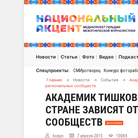
Новости
Статьи
Фото
Видео
Подкас
Спецпроекты:
СМИротворец
Конкурс фотораб
Главная
→
Новости
→
События
→
Акад
региональных сообществ
АКАДЕМИК ТИШКОВ:
СТРАНЕ ЗАВИСЯТ О
СООБЩЕСТВ
ЭКСКЛЮЗИВ
bogun
7 апреля 2015
10084