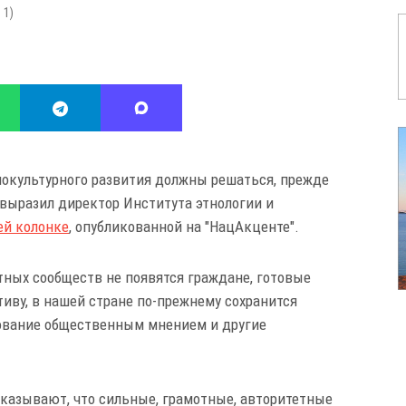
:
1
)
окультурного развития должны решаться, прежде
е выразил директор Института этнологии и
ей колонке
, опубликованной на "НацАкценте".
тных сообществ
не появятся граждане, готовые
тиву, в нашей стране по-прежнему сохранится
ование общественным мнением и другие
казывают, что сильные, грамотные, авторитетные