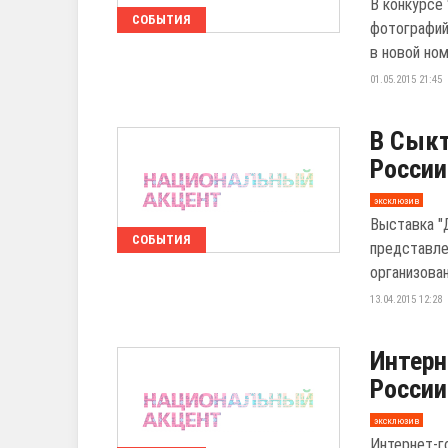
В конкурсе
СОБЫТИЯ
фотографий
в новой ном
01.05.2015 21:45
В Сыкт
России
эксклюзив
Выставка "
СОБЫТИЯ
представле
организован
13.04.2015 12:28
Интерн
России
эксклюзив
Интернет-г