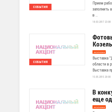
Прием рабо
СОБЫТИЯ
заполнить а
в ...
18.03.2017 23:08
Фотовы
Козель
эксклюзив
Выставка "
СОБЫТИЯ
области в р
Выставка пр
15.05.2015 20:00
В конк
еще од
эксклюзив