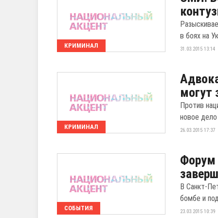
контуз
Разыскивае
в боях на У
КРИМИНАЛ
31.03.2015 13:14
Адвока
могут 
Против нац
новое дело
КРИМИНАЛ
26.03.2015 17:37
Форум 
заверш
В Санкт-Пе
бомбе и по
СОБЫТИЯ
23.03.2015 10:39