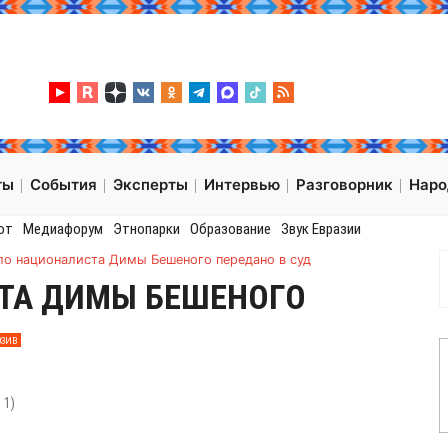
ты
События
Эксперты
Интервью
Разговорник
Нар
от
Медиафорум
Этнопарки
Образование
Звук Евразии
ло националиста Димы Бешеного передано в суд
ТА ДИМЫ БЕШЕНОГО
ЗИВ
:
1
)