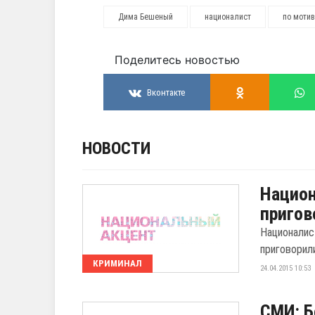
Дима Бешеный
националист
по мотив
Поделитесь новостью
Вконтакте
НОВОСТИ
Национ
пригов
Националис
приговорил
КРИМИНАЛ
24.04.2015 10:53
СМИ: Б