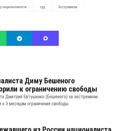
у национальности
суд
Экстремизм
алиста Диму Бешеного
орили к ограничению свободы
та Дмитрия Евтушенко (Бешеного) за экстремизм
и к 3 месяцам ограничения свободы.
ежавшего из России националиста