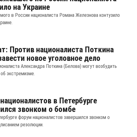
ило на Украине
мого в России националиста Романа Железнова контузило
краине.
т: Против националиста Поткина
завести новое уголовное дело
ионалиста Александра Поткина (Белова) могут возбудить
 об экстремизме.
националистов в Петербурге
ился звонком о бомбе
тербурге форум националистов завершился звонком о
дписанием резолюции.