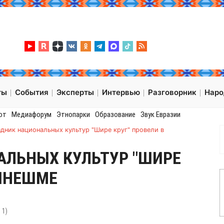
ты
События
Эксперты
Интервью
Разговорник
Нар
от
Медиафорум
Этнопарки
Образование
Звук Евразии
дник национальных культур "Шире круг" провели в
АЛЬНЫХ КУЛЬТУР "ШИРЕ
КИНЕШМЕ
:
1
)