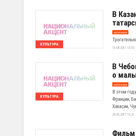
В Каза
татарс
эксклюзив
Трогательн
КУЛЬТУРА
15.08.2017 10:53
В Чебо
о малы
эксклюзив
В этом год
КУЛЬТУРА
Франции, Ба
Хакасии, Чув
29.05.2017 15:21
Фильм 