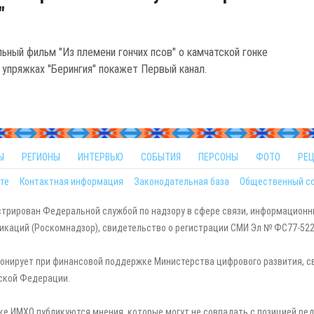
"
ьный фильм "Из племени гончих псов" о камчатской гонке
 упряжках "Берингия" покажет Первый канал.
Ы
РЕГИОНЫ
ИНТЕРВЬЮ
СОБЫТИЯ
ПЕРСОНЫ
ФОТО
РЕ
те
Контактная информация
Законодательная база
Общественный с
стрирован Федеральной службой по надзору в сфере связи, информационн
каций (Роскомнадзор), свидетельство о регистрации СМИ Эл № ФС77-5229
онирует при финансовой поддержке Министерства цифрового развития, с
ской Федерации.
ке ИМХО публикуются мнения, которые могут не совпадать с позицией ред