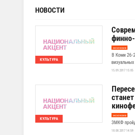
НОВОСТИ
Соврем
финно-
эксклюзив
В Коми 26-
КУЛЬТУРА
визуальных
15.09.2017 15:05
Пересе
станет
киноф
эксклюзив
КУЛЬТУРА
ЗМКФ пройд
18.08.2017 14:59