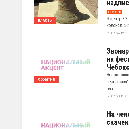
надпис
эксклюзив
В центре У
ВЛАСТЬ
колокол. Эк
15.05.2024 12:30
Звонар
на фес
Чебокс
Всероссийс
СОБЫТИЯ
перезвоны"
раз.
14.09.2020 11:20
На чел
скачек