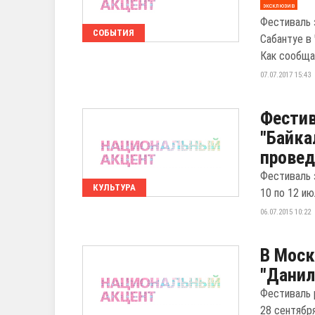
эксклюзив
Фестиваль 
СОБЫТИЯ
Сабантуе в
Как сообщае
07.07.2017 15:43
Фестив
"Байка
провед
Фестиваль 
КУЛЬТУРА
10 по 12 ию
06.07.2015 10:22
В Моск
"Данил
Фестиваль 
28 сентябр