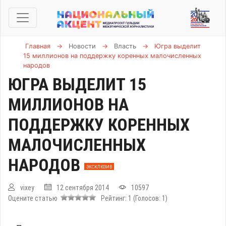
Главная
→
Новости
→
Власть
→
Югра выделит
15 миллионов на поддержку коренных малочисленных
народов
ЮГРА ВЫДЕЛИТ 15
МИЛЛИОНОВ НА
ПОДДЕРЖКУ КОРЕННЫХ
МАЛОЧИСЛЕННЫХ
НАРОДОВ
ЭКСКЛЮЗИВ
vixey
12 сентября 2014
10597
Оцените статью
Рейтинг:
1
(Голосов:
1
)